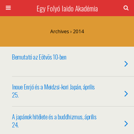
Egy Folyó Iaido Akadémia
Archives › 2014
Bemutató az Eötvös 10-ben
Inoue Enrjó és a Meidzsi-kori Japán, április
25.
A japánok hitélete és a buddhizmus, április
24.