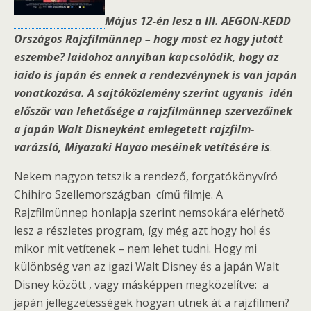
Május 12-én lesz a III. AEGON-KEDD
Országos Rajzfilmünnep – hogy most ez hogy jutott
eszembe? Iaidohoz annyiban kapcsolódik, hogy az
iaido is japán és ennek a rendezvénynek is van japán
vonatkozása. A sajtóközlemény szerint ugyanis idén
először van lehetősége a rajzfilmünnep szervezőinek
a japán Walt Disneyként emlegetett rajzfilm-
varázsló, Miyazaki Hayao meséinek vetítésére is
.
Nekem nagyon tetszik a rendező, forgatókönyvíró
Chihiro Szellemországban című filmje. A
Rajzfilmünnep honlapja szerint nemsokára elérhető
lesz a részletes program, így még azt hogy hol és
mikor mit vetítenek – nem lehet tudni. Hogy mi
különbség van az igazi Walt Disney és a japán Walt
Disney között , vagy másképpen megközelítve: a
japán jellegzetességek hogyan ütnek át a rajzfilmen?