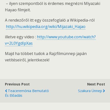
– ilyen szempontból is érdemes megnézni Miyazaki
Hayao filmjeit.
A rendezőről itt egy összefoglaló a Wikipedia-ról
http://hu.wikipedia.org/wiki/Mijazaki_Hajao
illetve egy video :
http://www.youtube.com/watch?
v=2L0YgdIpXas
Majd ha többet tudok a Rajzfilmünnep japán
vetítéseiről, jelentkezek!
Previous Post
Next Post
Teaceremónia Bemutató
Szakura Ünnep
És Előadás